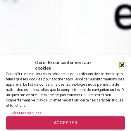
Gérer le consentement aux
cookies
Pour offrir les meilleures expériences, nous utilisons des technologies
telles que les cookies pour stocker et/ou accéder aux informations des
appareils. Le fait de consentir à ces technologies nous permettra de
traiter des données telles que le comportement de navigation ou les ID
uniques sur ce site. Le fait de ne pas consentir ou de retirer son
consentement peut avoir un effet négatif sur certaines caractéristiques
L’agence experte en expression écrite et
et fonctions.
orale pour entreprises.
Gérer les services
Nous créons et transcréons tout contenu
ACCEPTER
écrit en marketing & communication.