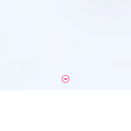
Immergés dans notre univers de mots,
silencieux et subtil, nous mûrissons vos
contenus écrits comme on compose un
parfum: les lexèmes, petits composants